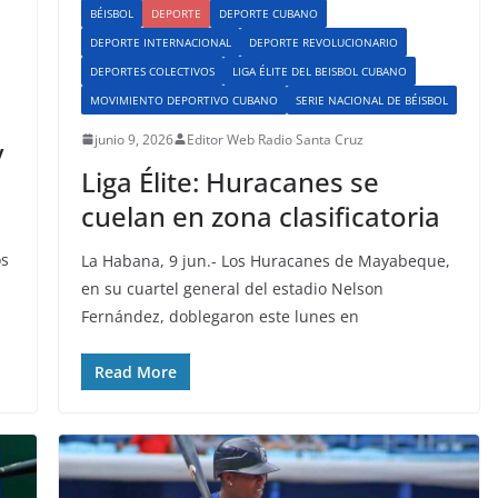
BÉISBOL
DEPORTE
DEPORTE CUBANO
DEPORTE INTERNACIONAL
DEPORTE REVOLUCIONARIO
DEPORTES COLECTIVOS
LIGA ÉLITE DEL BEISBOL CUBANO
MOVIMIENTO DEPORTIVO CUBANO
SERIE NACIONAL DE BÉISBOL
junio 9, 2026
Editor Web Radio Santa Cruz
y
Liga Élite: Huracanes se
cuelan en zona clasificatoria
os
La Habana, 9 jun.- Los Huracanes de Mayabeque,
en su cuartel general del estadio Nelson
Fernández, doblegaron este lunes en
Read More