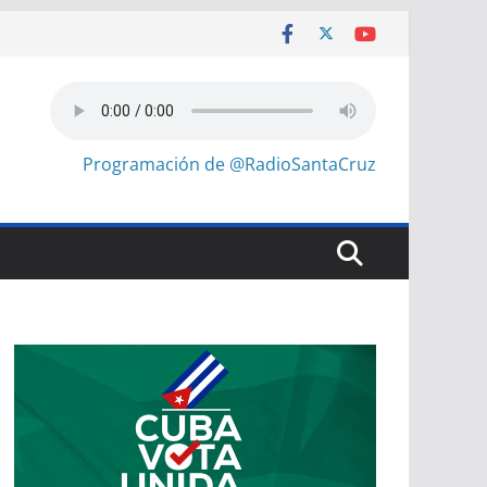
Programación de @RadioSantaCruz