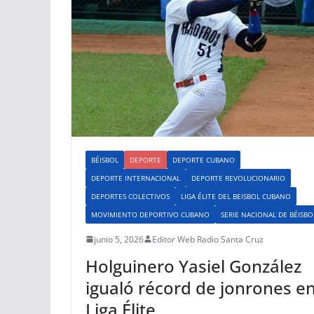
BÉISBOL
DEPORTE
DEPORTE CUBANO
DEPORTE INTERNACIONAL
DEPORTE REVOLUCIONARIO
DEPORTES COLECTIVOS
LIGA ÉLITE DEL BEISBOL CUBANO
MOVIMIENTO DEPORTIVO CUBANO
SERIE NACIONAL DE BÉISBO
junio 5, 2026
Editor Web Radio Santa Cruz
Holguinero Yasiel González
igualó récord de jonrones e
Liga Élite