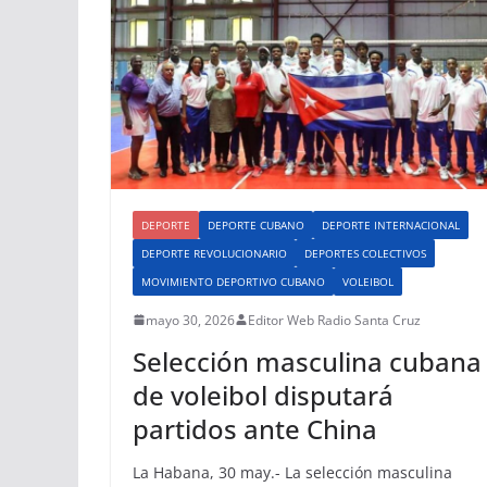
DEPORTE
DEPORTE CUBANO
DEPORTE INTERNACIONAL
DEPORTE REVOLUCIONARIO
DEPORTES COLECTIVOS
MOVIMIENTO DEPORTIVO CUBANO
VOLEIBOL
mayo 30, 2026
Editor Web Radio Santa Cruz
Selección masculina cubana
de voleibol disputará
partidos ante China
La Habana, 30 may.- La selección masculina