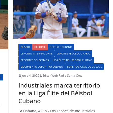
BÉISBOL
DEPORTE
DEPORTE CUBANO
DEPORTE INTERNACIONAL
DEPORTE REVOLUCIONARIO
DEPORTES COLECTIVOS
LIGA ÉLITE DEL BEISBOL CUBANO
MOVIMIENTO DEPORTIVO CUBANO
SERIE NACIONAL DE BÉISBOL
junio 4, 2026
Editor Web Radio Santa Cruz
L
Industriales marca territorio
en la Liga Élite del Béisbol
Cubano
n
La Habana, 4 jun.- Los Leones de Industriales