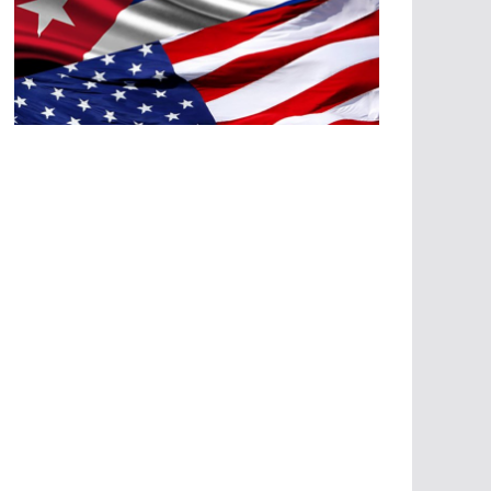
A
G
R
E
SI
O
N
E
S
E
C
O
N
Ó
M
IC
A
S
A
G
R
E