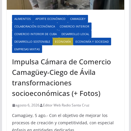
ALIMENTOS
APORTE ECONÓMICO
CAMAGÜEY
COLABORACIÓN ECONÓMICA
COMERCIO INTERIOR
COMERCIO INTERIOR DE CUBA
DESARROLLO LOCAL
DESARROLLO SOSTENIBLE
ECONOMÍA
ECONOMÍA Y SOCIEDAD
EMPRESAS MIXTAS
Impulsa Cámara de Comercio
Camagüey-Ciego de Ávila
transformaciones
socioeconómicas (+ Fotos)
agosto 6, 2026
Editor Web Radio Santa Cruz
Camagüey, 5 ago.- Con el objetivo de mejorar los
procesos de creación y competitividad, con especial
énfasis en entidades dedicadas