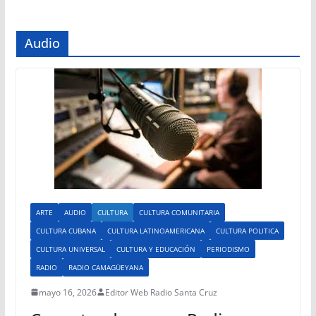
Audio
ARTE
AUDIO
CULTURA
CULTURA COMUNITARIA
CULTURA CUBANA
CULTURA LATINOAMERICANA
CULTURA POLITICA
CULTURA UNIVERSAL
CULTURA Y EDUCACIÓN
PERIODISMO
RADIO
RADIO CAMAGÜEYANA
mayo 16, 2026
Editor Web Radio Santa Cruz