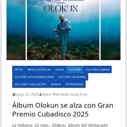
ARTES
ARTES ESCÉNICAS
AUDIO
CULTURA
CULTURA CUBANA
CULTURA LATINOAMERICANA
CULTURA UNIVERSAL
CULTURA Y EDUCACIÓN
MÚSICA
PATRIMONIO
mayo 22, 2025
Editor Web Radio Santa Cruz
Álbum Olokun se alza con Gran
Premio Cubadisco 2025
La Habana, 22 may.- Olokun, álbum del destacado