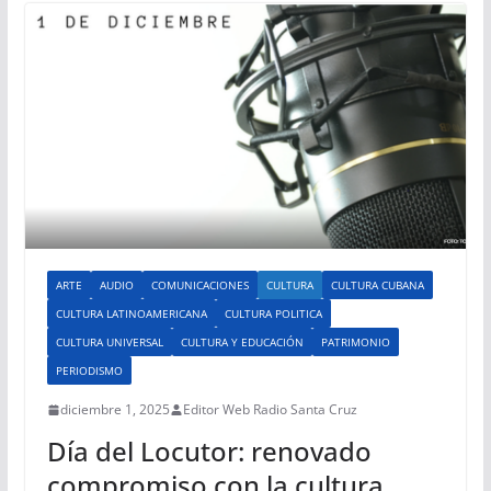
ARTE
AUDIO
COMUNICACIONES
CULTURA
CULTURA CUBANA
CULTURA LATINOAMERICANA
CULTURA POLITICA
CULTURA UNIVERSAL
CULTURA Y EDUCACIÓN
PATRIMONIO
PERIODISMO
diciembre 1, 2025
Editor Web Radio Santa Cruz
Día del Locutor: renovado
compromiso con la cultura