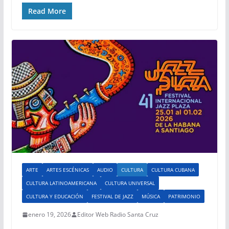
Read More
ARTE
ARTES ESCÉNICAS
AUDIO
CULTURA
CULTURA CUBANA
CULTURA LATINOAMERICANA
CULTURA UNIVERSAL
CULTURA Y EDUCACIÓN
FESTIVAL DE JAZZ
MÚSICA
PATRIMONIO
enero 19, 2026
Editor Web Radio Santa Cruz