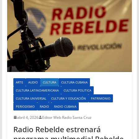
ARTE
AUDIO
CULTURA
CULTURA CUBANA
CULTURA LATINOAMERICANA
CULTURA POLITICA
CULTURA UNIVERSAL
CULTURA Y EDUCACIÓN
PATRIMONIO
PERIODISMO
RADIO
RADIO CUBANA
abril 4, 2026
Editor Web Radio Santa Cruz
Radio Rebelde estrenará
programa multimedial Rebelde