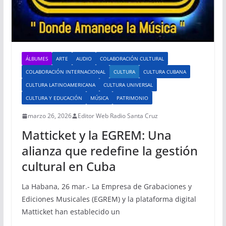
ÁLBUMES
ARTE
AUDIO
COLABORACIÓN CULTURAL
COLABORACIÓN INTERNACIONAL
CULTURA
CULTURA CUBANA
CULTURA LATINOAMERICANA
CULTURA UNIVERSAL
CULTURA Y EDUCACIÓN
MÚSICA
PATRIMONIO
marzo 26, 2026
Editor Web Radio Santa Cruz
Matticket y la EGREM: Una
alianza que redefine la gestión
cultural en Cuba
La Habana, 26 mar.- La Empresa de Grabaciones y
Ediciones Musicales (EGREM) y la plataforma digital
Matticket han establecido un