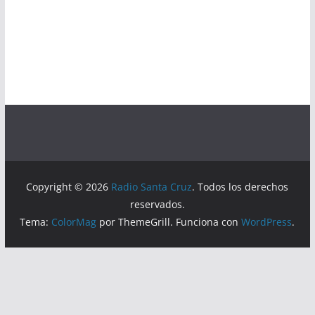
Copyright © 2026
Radio Santa Cruz
. Todos los derechos
reservados.
Tema:
ColorMag
por ThemeGrill. Funciona con
WordPress
.