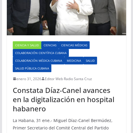
CIENCIA Y SALUD
CIENCIAS
CIENCIAS MÉDICAS
COLABORACIÓN CIENTÍFICA CUBANA
COLABORACIÓN MÉDICA CUBANA
MEDICINA
SALUD
SALUD PÚBLICA CUBANA
enero 31, 2026
Editor Web Radio Santa Cruz
Constata Díaz-Canel avances
en la digitalización en hospital
habanero
La Habana, 31 ene.- Miguel Díaz-Canel Bermúdez,
Primer Secretario del Comité Central del Partido