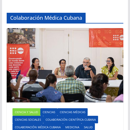
Colaboración Médica Cubana
CIENCIA Y SALUD
CIENCIAS
CIENCIAS MÉDICAS
CIENCIAS SOCIALES
COLABORACIÓN CIENTÍFICA CUBANA
COLABORACIÓN MÉDICA CUBANA
MEDICINA
SALUD