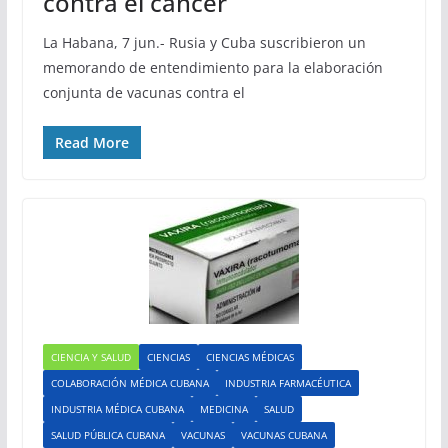
contra el cáncer
La Habana, 7 jun.- Rusia y Cuba suscribieron un
memorando de entendimiento para la elaboración
conjunta de vacunas contra el
Read More
CIENCIA Y SALUD
CIENCIAS
CIENCIAS MÉDICAS
COLABORACIÓN MÉDICA CUBANA
INDUSTRIA FARMACÉUTICA
INDUSTRIA MÉDICA CUBANA
MEDICINA
SALUD
SALUD PÚBLICA CUBANA
VACUNAS
VACUNAS CUBANA