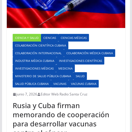
CIENCIA Y SALUD
CIENCIAS
CIENCIAS MÉDICAS
COLABORACIÓN CIENTÍFICA CUBANA
COLABORACIÓN INTERNACIONAL
COLABORACIÓN MÉDICA CUBANA
INDUSTRIA MÉDICA CUBANA
INVESTIGACIONES CIENTÍFICAS
INVESTIGACIONES MÉDICAS
MEDICINA
MINISTERIO DE SALUD PÚBLICA CUBANA
SALUD
SALUD PÚBLICA CUBANA
VACUNAS
VACUNAS CUBANA
junio 7, 2026
Editor Web Radio Santa Cruz
Rusia y Cuba firman
memorando de cooperación
para desarrollar vacunas