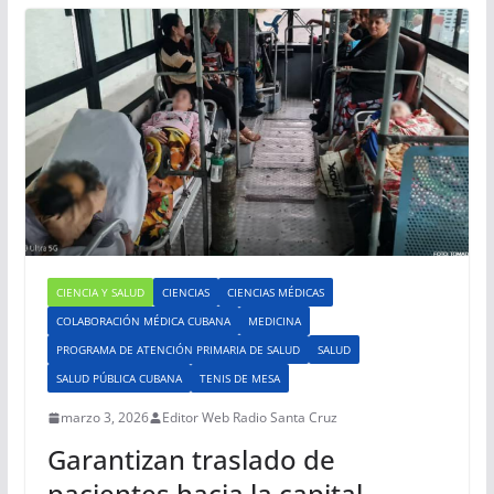
CIENCIA Y SALUD
CIENCIAS
CIENCIAS MÉDICAS
COLABORACIÓN MÉDICA CUBANA
MEDICINA
PROGRAMA DE ATENCIÓN PRIMARIA DE SALUD
SALUD
SALUD PÚBLICA CUBANA
TENIS DE MESA
marzo 3, 2026
Editor Web Radio Santa Cruz
Garantizan traslado de
pacientes hacia la capital