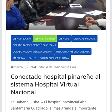
CIENCIA JOVEN
CIENCIA Y SALUD
CIENCIAS
CIENCIAS MÉDICAS
COLABORACIÓN CIENTÍFICA CUBANA
COLABORACIÓN MÉDICA CUBANA
INDUSTRIA MÉDICA CUBANA
MEDICINA
SALUD
SALUD PÚBLICA CUBANA
marzo 2, 2026
Editor Web Radio Santa Cruz
Conectado hospital pinareño al
sistema Hospital Virtual
Nacional
La Habana, Cuba. – El hospital provincial Abel
Santamaría Cuadrado, el más grande e importante