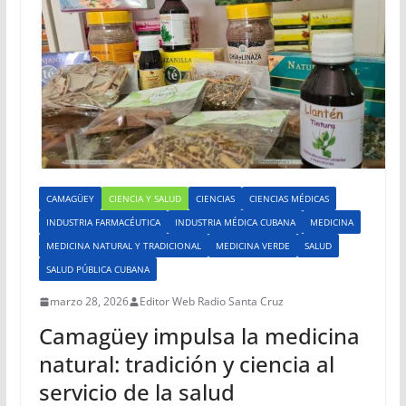
CAMAGÜEY
CIENCIA Y SALUD
CIENCIAS
CIENCIAS MÉDICAS
INDUSTRIA FARMACÉUTICA
INDUSTRIA MÉDICA CUBANA
MEDICINA
MEDICINA NATURAL Y TRADICIONAL
MEDICINA VERDE
SALUD
SALUD PÚBLICA CUBANA
marzo 28, 2026
Editor Web Radio Santa Cruz
Camagüey impulsa la medicina
natural: tradición y ciencia al
servicio de la salud