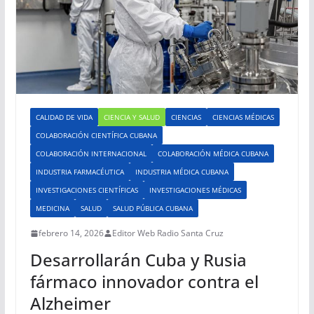
CALIDAD DE VIDA
CIENCIA Y SALUD
CIENCIAS
CIENCIAS MÉDICAS
COLABORACIÓN CIENTÍFICA CUBANA
COLABORACIÓN INTERNACIONAL
COLABORACIÓN MÉDICA CUBANA
INDUSTRIA FARMACÉUTICA
INDUSTRIA MÉDICA CUBANA
INVESTIGACIONES CIENTÍFICAS
INVESTIGACIONES MÉDICAS
MEDICINA
SALUD
SALUD PÚBLICA CUBANA
febrero 14, 2026
Editor Web Radio Santa Cruz
Desarrollarán Cuba y Rusia
fármaco innovador contra el
Alzheimer