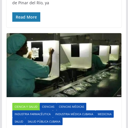
de Pinar del Río, ya
Read More
CIENCIA Y SALUD
CIENCIAS
CIENCIAS MÉDICAS
INDUSTRIA FARMACÉUTICA
INDUSTRIA MÉDICA CUBANA
MEDICINA
SALUD
SALUD PÚBLICA CUBANA