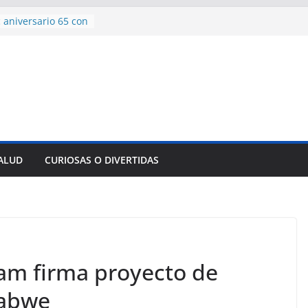
 aniversario 65 con
mp contra Irán le
a en su propio
de rescate en
plome parcial en
des para importar
lsar la movilidad
a
SALUD
CURIOSAS O DIVERTIDAS
encía con martillo
 Domingo
am firma proyecto de
babwe