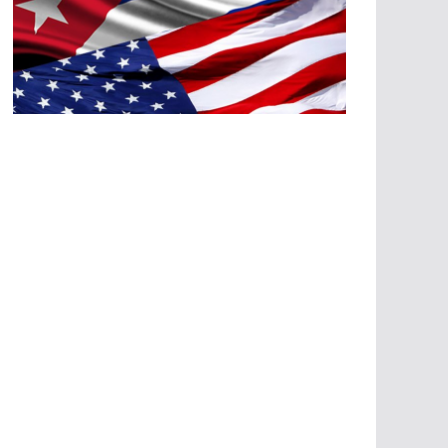
A
G
R
E
SI
O
N
E
S
E
C
O
N
Ó
M
IC
A
S
A
G
R
E