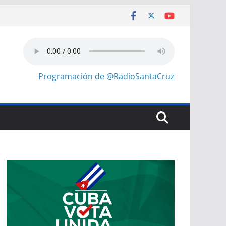
Programación de @RadioSantaCruz