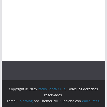
Copyright © 2026
Radio Santa Cruz
. Todos los derechos
reservados.
Tema:
ColorMag
por ThemeGrill. Funciona con
WordPress
.