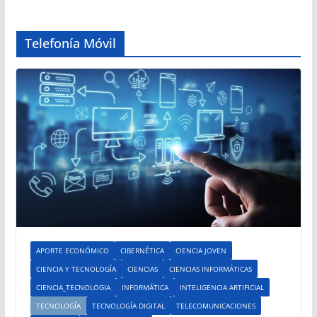
Telefonía Móvil
APORTE ECONÓMICO
CIBERNÉTICA
CIENCIA JOVEN
CIENCIA Y TECNOLOGÍA
CIENCIAS
CIENCIAS INFORMÁTICAS
CIENCIA_TECNOLOGIA
INFORMÁTICA
INTELIGENCIA ARTIFICIAL
TECNOLOGÍA
TECNOLOGÍA DIGITAL
TELECOMUNICACIONES