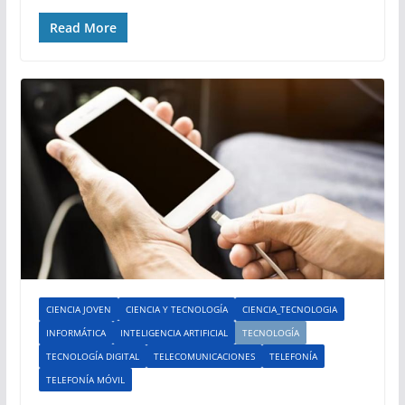
Read More
CIENCIA JOVEN
CIENCIA Y TECNOLOGÍA
CIENCIA_TECNOLOGIA
INFORMÁTICA
INTELIGENCIA ARTIFICIAL
TECNOLOGÍA
TECNOLOGÍA DIGITAL
TELECOMUNICACIONES
TELEFONÍA
TELEFONÍA MÓVIL