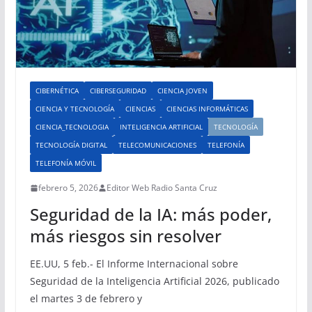
CIBERNÉTICA
CIBERSEGURIDAD
CIENCIA JOVEN
CIENCIA Y TECNOLOGÍA
CIENCIAS
CIENCIAS INFORMÁTICAS
CIENCIA_TECNOLOGIA
INTELIGENCIA ARTIFICIAL
TECNOLOGÍA
TECNOLOGÍA DIGITAL
TELECOMUNICACIONES
TELEFONÍA
TELEFONÍA MÓVIL
febrero 5, 2026
Editor Web Radio Santa Cruz
Seguridad de la IA: más poder,
más riesgos sin resolver
EE.UU, 5 feb.- El Informe Internacional sobre
Seguridad de la Inteligencia Artificial 2026, publicado
el martes 3 de febrero y