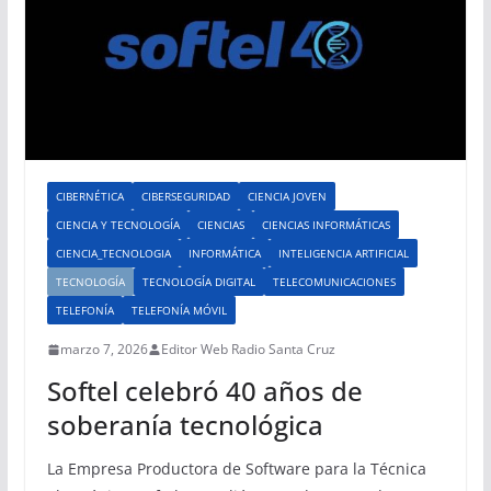
CIBERNÉTICA
CIBERSEGURIDAD
CIENCIA JOVEN
CIENCIA Y TECNOLOGÍA
CIENCIAS
CIENCIAS INFORMÁTICAS
CIENCIA_TECNOLOGIA
INFORMÁTICA
INTELIGENCIA ARTIFICIAL
TECNOLOGÍA
TECNOLOGÍA DIGITAL
TELECOMUNICACIONES
TELEFONÍA
TELEFONÍA MÓVIL
marzo 7, 2026
Editor Web Radio Santa Cruz
Softel celebró 40 años de
soberanía tecnológica
La Empresa Productora de Software para la Técnica