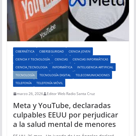
CIBERNÉTICA
CIBERSEGURIDAD
CIENCIA JOVEN
CIENCIA Y TECNOLOGÍA
CIENCIAS
CIENCIAS INFORMÁTICAS
CIENCIA_TECNOLOGIA
INFORMÁTICA
INTELIGENCIA ARTIFICIAL
TECNOLOGÍA
TECNOLOGÍA DIGITAL
TELECOMUNICACIONES
TELEFONÍA
TELEFONÍA MÓVIL
marzo 26, 2026
Editor Web Radio Santa Cruz
Meta y YouTube, declaradas
culpables EEUU por perjudicar
a la salud mental de menores