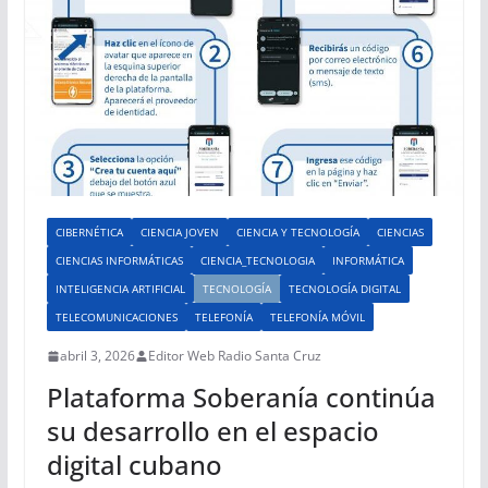
CIBERNÉTICA
CIENCIA JOVEN
CIENCIA Y TECNOLOGÍA
CIENCIAS
CIENCIAS INFORMÁTICAS
CIENCIA_TECNOLOGIA
INFORMÁTICA
INTELIGENCIA ARTIFICIAL
TECNOLOGÍA
TECNOLOGÍA DIGITAL
TELECOMUNICACIONES
TELEFONÍA
TELEFONÍA MÓVIL
abril 3, 2026
Editor Web Radio Santa Cruz
Plataforma Soberanía continúa
su desarrollo en el espacio
digital cubano