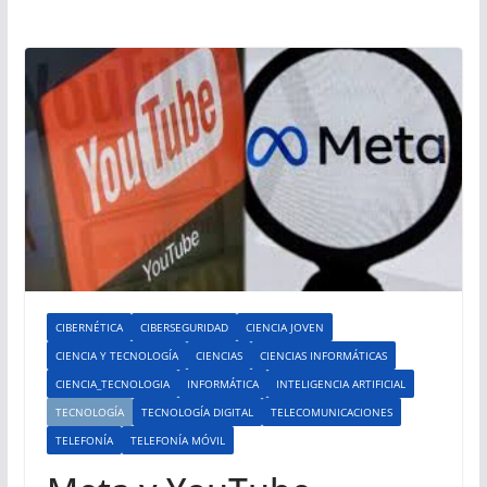
CIBERNÉTICA
CIBERSEGURIDAD
CIENCIA JOVEN
CIENCIA Y TECNOLOGÍA
CIENCIAS
CIENCIAS INFORMÁTICAS
CIENCIA_TECNOLOGIA
INFORMÁTICA
INTELIGENCIA ARTIFICIAL
TECNOLOGÍA
TECNOLOGÍA DIGITAL
TELECOMUNICACIONES
TELEFONÍA
TELEFONÍA MÓVIL