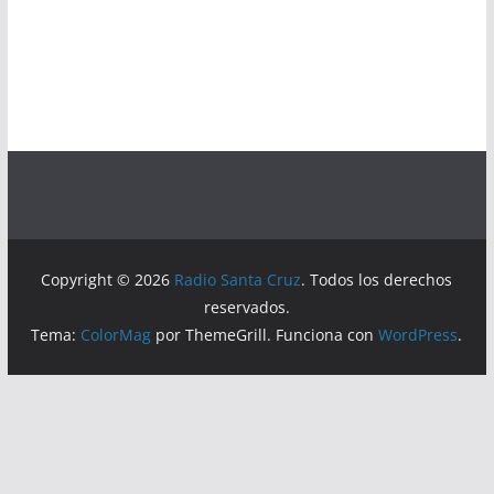
Copyright © 2026
Radio Santa Cruz
. Todos los derechos
reservados.
Tema:
ColorMag
por ThemeGrill. Funciona con
WordPress
.