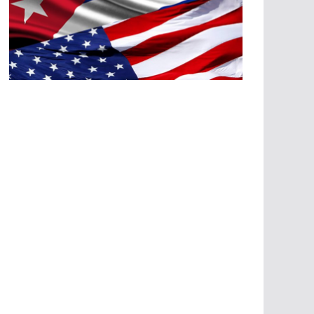
A
G
R
E
SI
O
N
E
S
E
C
O
N
Ó
M
IC
A
S
A
G
R
E