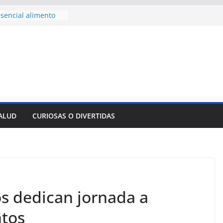
sencial alimento
idos
nsejo de Derechos
an cerco de
a Cuba
des para importar
lsar la movilidad
a
e al Encuentro
 Partidos
reros en La
SALUD
CURIOSAS O DIVERTIDAS
nnovación
mpresa pesquera de
Sur
s dedican jornada a
ntos