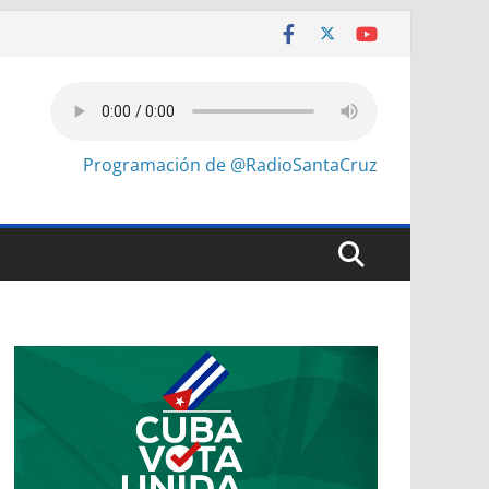
Programación de @RadioSantaCruz