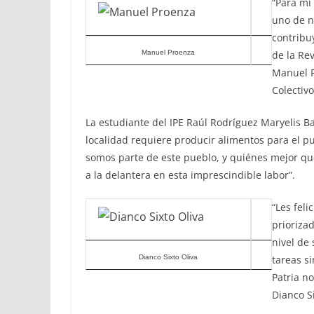
“Para mí
uno de n
contribuy
Manuel Proenza
de la Rev
Manuel P
Colectiv
La estudiante del IPE Raúl Rodríguez Maryelis B
localidad requiere producir alimentos para el p
somos parte de este pueblo, y quiénes mejor que
a la delantera en esta imprescindible labor”.
“Les fel
prioriza
nivel de
Dianco Sixto Oliva
tareas s
Patria n
Dianco S