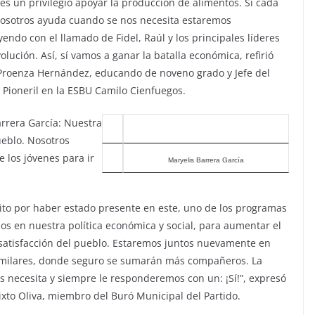
 es un privilegio apoyar la producción de alimentos. Si cada
osotros ayuda cuando se nos necesita estaremos
endo con el llamado de Fidel, Raúl y los principales líderes
olución. Así, sí vamos a ganar la batalla económica, refirió
roenza Hernández, educando de noveno grado y Jefe del
o Pioneril en la ESBU Camilo Cienfuegos.
arrera García: Nuestra
ueblo. Nosotros
 los jóvenes para ir
Maryelis Barrera García
icito por haber estado presente en este, uno de los programas
dos en nuestra política económica y social, para aumentar el
 satisfacción del pueblo. Estaremos juntos nuevamente en
imilares, donde seguro se sumarán más compañeros. La
os necesita y siempre le responderemos con un: ¡Sí!”, expresó
ixto Oliva, miembro del Buró Municipal del Partido.