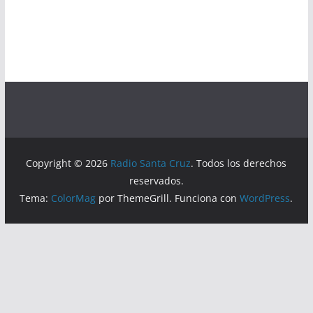
Copyright © 2026
Radio Santa Cruz
. Todos los derechos
reservados.
Tema:
ColorMag
por ThemeGrill. Funciona con
WordPress
.