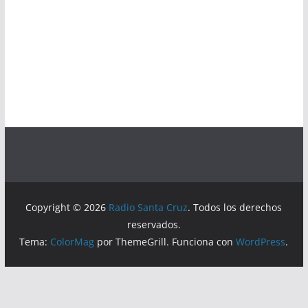
Copyright © 2026
Radio Santa Cruz
. Todos los derechos
reservados.
Tema:
ColorMag
por ThemeGrill. Funciona con
WordPress
.