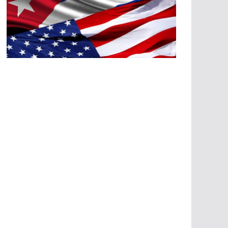
A
G
R
E
SI
O
N
E
S
E
C
O
N
Ó
M
IC
A
S
A
G
R
E