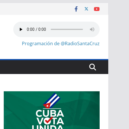
Programación de @RadioSantaCruz