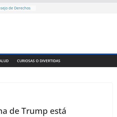
nsejo de Derechos
an cerco de
a Cuba
des para importar
lsar la movilidad
a
e al Encuentro
 Partidos
reros en La
nnovación
SALUD
CURIOSAS O DIVERTIDAS
mpresa pesquera de
Sur
sencial alimento
idos
ana de Trump está