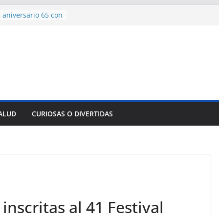
 aniversario 65 con
mp contra Irán le
a en su propio
de rescate en
plome parcial en
des para importar
lsar la movilidad
a
SALUD
CURIOSAS O DIVERTIDAS
encía con martillo
 Domingo
inscritas al 41 Festival