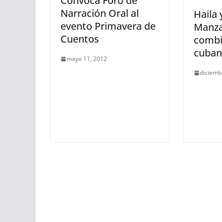
Convoca Foro de
Narración Oral al
Haila
evento Primavera de
Manz
Cuentos
combi
cuban
mayo 11, 2012
diciemb