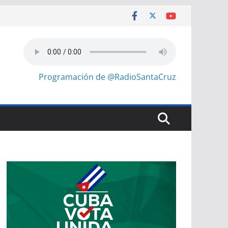
Programación de @RadioSantaCruz