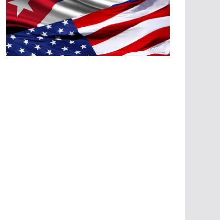
A
G
R
E
SI
O
N
E
S
E
C
O
N
Ó
M
IC
A
S
A
G
R
E