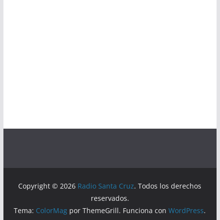
Copyright © 2026
Radio Santa Cruz
. Todos los derechos
reservados.
Tema:
ColorMag
por ThemeGrill. Funciona con
WordPress
.