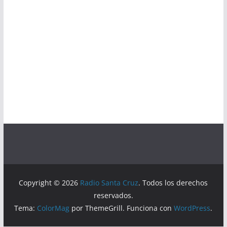
Copyright © 2026
Radio Santa Cruz
. Todos los derechos
reservados.
Tema:
ColorMag
por ThemeGrill. Funciona con
WordPress
.