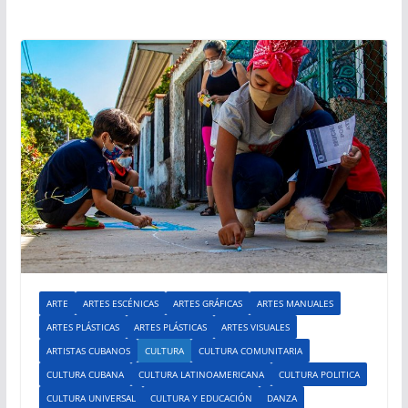
ARTE
ARTES ESCÉNICAS
ARTES GRÁFICAS
ARTES MANUALES
ARTES PLÁSTICAS
ARTES PLÁSTICAS
ARTES VISUALES
ARTISTAS CUBANOS
CULTURA
CULTURA COMUNITARIA
CULTURA CUBANA
CULTURA LATINOAMERICANA
CULTURA POLITICA
CULTURA UNIVERSAL
CULTURA Y EDUCACIÓN
DANZA