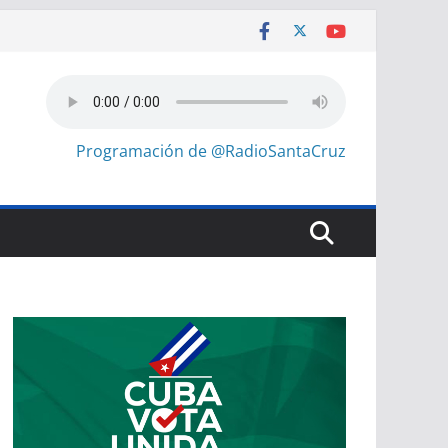
Programación de @RadioSantaCruz