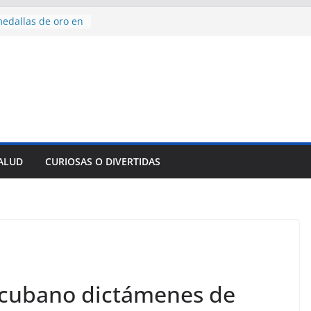
edallas de oro en
to Domingo 2026
 hermana a
araíso y
normas para el
del comercio
y tradicional:
 beneficios de la
de Comercio
SALUD
CURIOSAS O DIVERTIDAS
de Ávila
s socioeconómicas
cubano dictámenes de