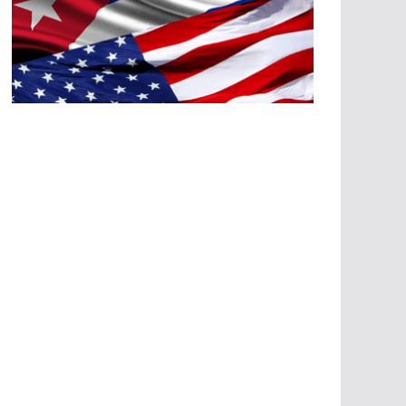
A
G
R
E
SI
O
N
E
S
E
C
O
N
Ó
M
IC
A
S
A
G
R
E