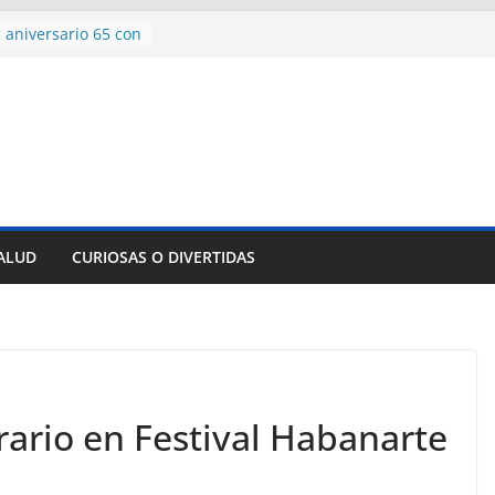
 aniversario 65 con
mp contra Irán le
a en su propio
de rescate en
plome parcial en
des para importar
lsar la movilidad
a
SALUD
CURIOSAS O DIVERTIDAS
encía con martillo
 Domingo
rario en Festival Habanarte