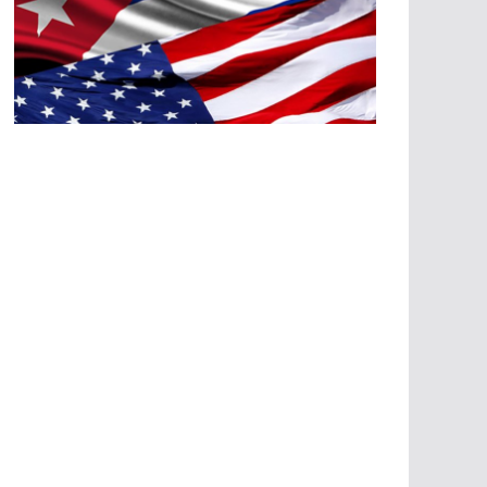
A
G
R
E
SI
O
N
E
S
E
C
O
N
Ó
M
IC
A
S
A
G
R
E