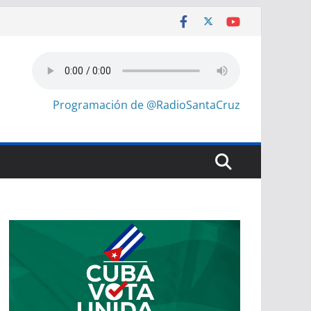
Programación de @RadioSantaCruz