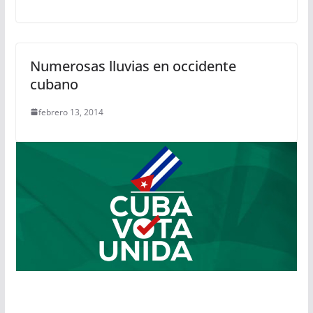
Numerosas lluvias en occidente
cubano
febrero 13, 2014