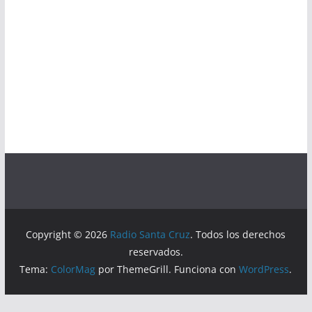
Copyright © 2026
Radio Santa Cruz
. Todos los derechos
reservados.
Tema:
ColorMag
por ThemeGrill. Funciona con
WordPress
.