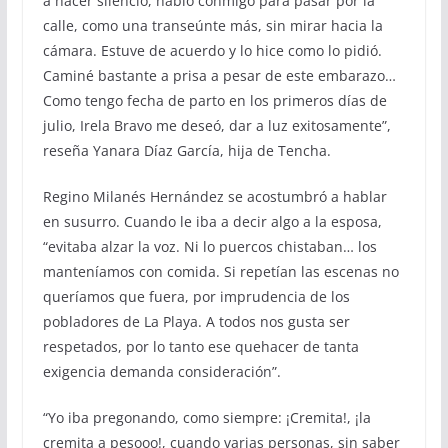
a hacer silencio, habló conmigo para pasar por la
calle, como una transeúnte más, sin mirar hacia la
cámara. Estuve de acuerdo y lo hice como lo pidió.
Caminé bastante a prisa a pesar de este embarazo…
Como tengo fecha de parto en los primeros días de
julio, Irela Bravo me deseó, dar a luz exitosamente”,
reseña Yanara Díaz García, hija de Tencha.
Regino Milanés Hernández se acostumbró a hablar
en susurro. Cuando le iba a decir algo a la esposa,
“evitaba alzar la voz. Ni lo puercos chistaban… los
manteníamos con comida. Si repetían las escenas no
queríamos que fuera, por imprudencia de los
pobladores de La Playa. A todos nos gusta ser
respetados, por lo tanto ese quehacer de tanta
exigencia demanda consideración”.
“Yo iba pregonando, como siempre: ¡Cremita!, ¡la
cremita a pesooo!, cuando varias personas, sin saber