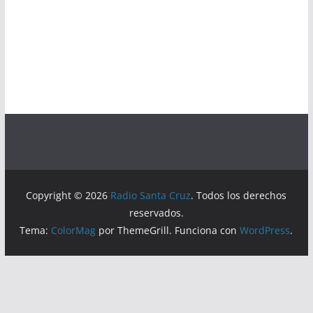
Copyright © 2026
Radio Santa Cruz
. Todos los derechos
reservados.
Tema:
ColorMag
por ThemeGrill. Funciona con
WordPress
.