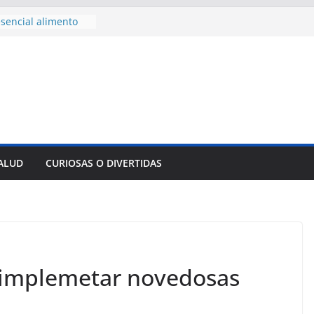
sencial alimento
idos
nsejo de Derechos
an cerco de
a Cuba
des para importar
lsar la movilidad
a
e al Encuentro
 Partidos
reros en La
SALUD
CURIOSAS O DIVERTIDAS
nnovación
mpresa pesquera de
Sur
 implemetar novedosas