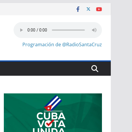
Programación de @RadioSantaCruz