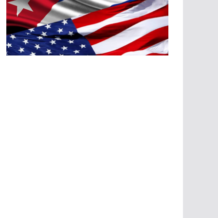
A
G
R
E
SI
O
N
E
S
E
C
O
N
Ó
M
IC
A
S
A
G
R
E