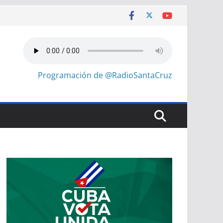
Programación de @RadioSantaCruz