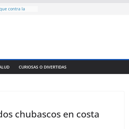
que contra la
clear en Europa
lama a producir
efensa de la
0 kilogramos de
 en territorio
en territorio
aídos
isión
SALUD
CURIOSAS O DIVERTIDAS
 Santa Cruz del
o de su padre
ados chubascos en costa