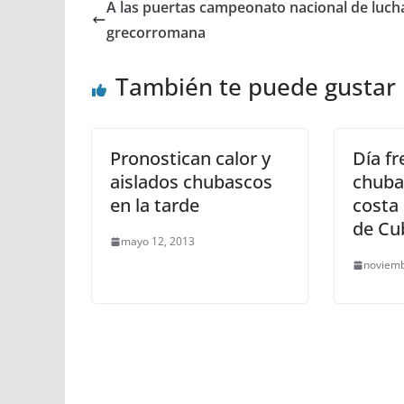
A las puertas campeonato nacional de luch
grecorromana
También te puede gustar
Pronostican calor y
Día fr
aislados chubascos
chuba
en la tarde
costa 
de Cu
mayo 12, 2013
noviemb