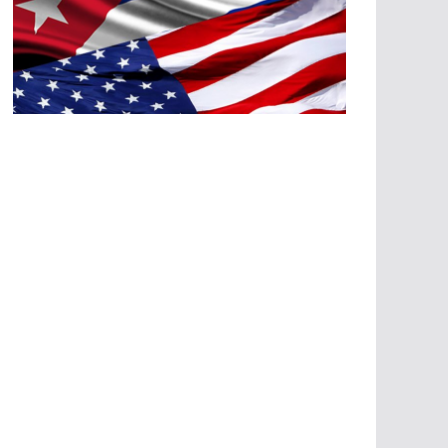
A
G
R
E
SI
O
N
E
S
E
C
O
N
Ó
M
IC
A
S
A
G
R
E