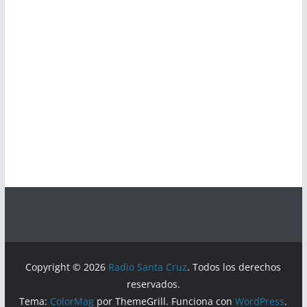
Copyright © 2026
Radio Santa Cruz
. Todos los derechos
reservados.
Tema:
ColorMag
por ThemeGrill. Funciona con
WordPress
.