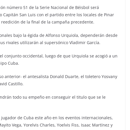
ción número 51 de la Serie Nacional de Béisbol será
 Capitán San Luis con el partido entre los locales de Pinar
a reedición de la final de la campaña precedente.
ionales bajo la égida de Alfonso Urquiola, dependerán desde
us rivales utilizarán al supersónico Vladimir García.
del conjunto occidental, luego de que Urquiola se acogió a un
uipo Cuba.
o anterior- el antesalista Donald Duarte, el toletero Yosvany
id Castillo.
ndrán todo su empeño en conseguir el titulo que se le
 jugador de Cuba este año en los eventos internacionales,
yito Vega, Yorelvis Charles, Yoelvis Fiss, Isaac Martínez y