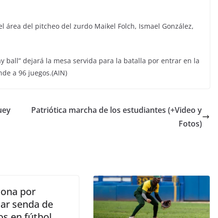
l área del pitcheo del zurdo Maikel Folch, Ismael González,
y ball” dejará la mesa servida para la batalla por entrar en la
nde a 96 juegos.(AIN)
uey
Patriótica marcha de los estudiantes (+Video y
Fotos)
lona por
ar senda de
os en fútbol