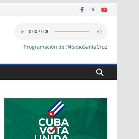
Programación de @RadioSantaCruz