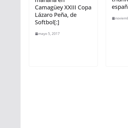
españ
Camagüey XXIII Copa
Lázaro Peña, de
noviemb
Softbol[:]
mayo 5, 2017