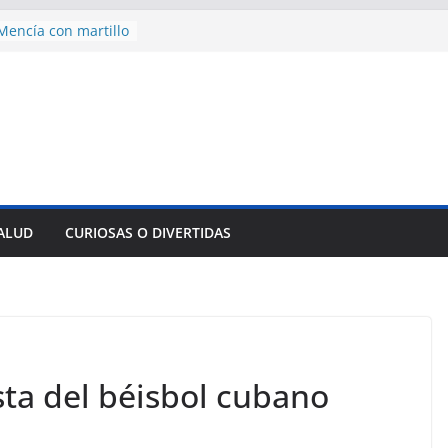
des para importar
lsar la movilidad
a
encía con martillo
 Domingo
 aniversario 65 con
mp contra Irán le
a en su propio
nsejo de Derechos
an cerco de
SALUD
CURIOSAS O DIVERTIDAS
a Cuba
sta del béisbol cubano