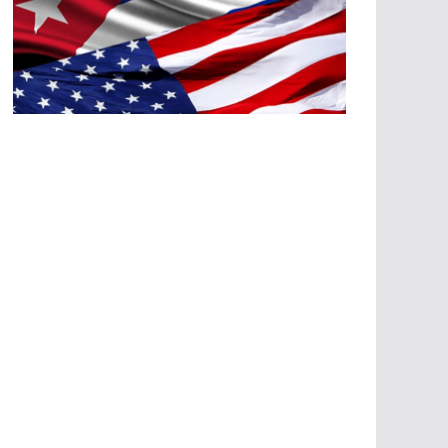
A
G
R
E
SI
O
N
E
S
E
C
O
N
Ó
M
IC
A
S
A
G
R
E