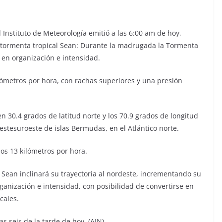
l Instituto de Meteorología emitió a las 6:00 am de hoy,
la tormenta tropical Sean: Durante la madrugada la Tormenta
en organización e intensidad.
ómetros por hora, con rachas superiores y una presión
n 30.4 grados de latitud norte y los 70.9 grados de longitud
oestesuroeste de islas Bermudas, en el Atlántico norte.
s 13 kilómetros por hora.
 Sean inclinará su trayectoria al nordeste, incrementando su
ganización e intensidad, con posibilidad de convertirse en
cales.
as seis de la tarde de hoy. (AIN)