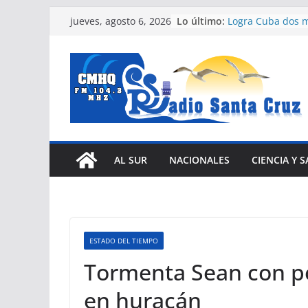
Saltar
Lo último:
Logra Cuba dos m
jueves, agosto 6, 2026
al
canotaje de San
Jornada Cultural
contenido
ciudades de Valp
Camagüey
Publican nuevas 
reordenamiento 
Medicina natural 
Helioterapia y los
luz solar
Impulsa Cámara 
AL SUR
NACIONALES
CIENCIA Y 
Camagüey-Ciego 
transformacione
(+ Fotos)
ESTADO DEL TIEMPO
Tormenta Sean con po
en huracán