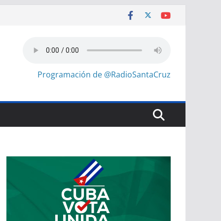
Programación de @RadioSantaCruz