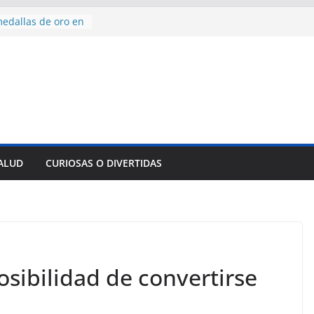
edallas de oro en
to Domingo 2026
 hermana a
araíso y
normas para el
del comercio
y tradicional:
 beneficios de la
de Comercio
SALUD
CURIOSAS O DIVERTIDAS
de Ávila
s socioeconómicas
sibilidad de convertirse