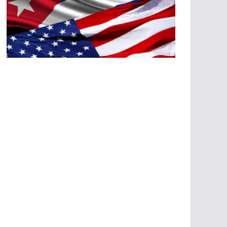
A
G
R
E
SI
O
N
E
S
E
C
O
N
Ó
M
IC
A
S
A
G
R
E