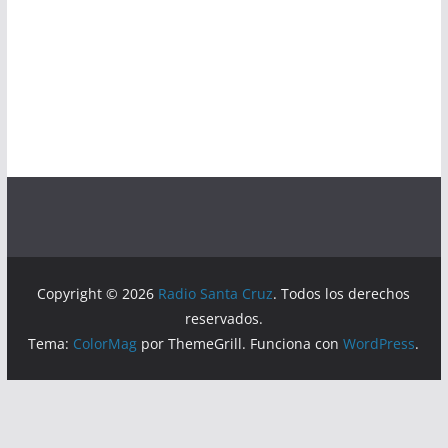
Copyright © 2026
Radio Santa Cruz
. Todos los derechos
reservados.
Tema:
ColorMag
por ThemeGrill. Funciona con
WordPress
.