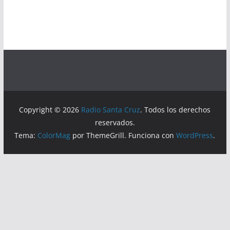
Copyright © 2026
Radio Santa Cruz
. Todos los derechos
reservados.
Tema:
ColorMag
por ThemeGrill. Funciona con
WordPress
.