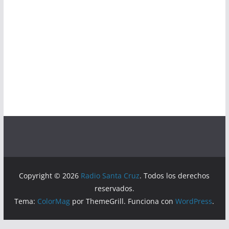
Copyright © 2026
Radio Santa Cruz
. Todos los derechos
reservados.
Tema:
ColorMag
por ThemeGrill. Funciona con
WordPress
.