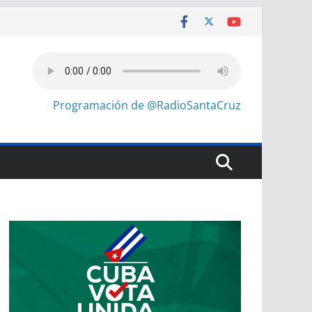
Programación de @RadioSantaCruz