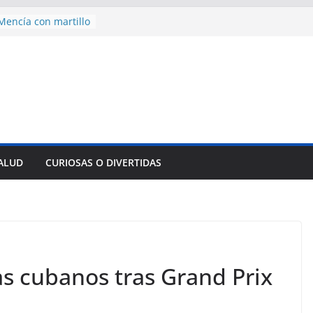
encía con martillo
 Domingo
 aniversario 65 con
mp contra Irán le
a en su propio
nsejo de Derechos
an cerco de
a Cuba
des para importar
SALUD
CURIOSAS O DIVERTIDAS
lsar la movilidad
a
as cubanos tras Grand Prix