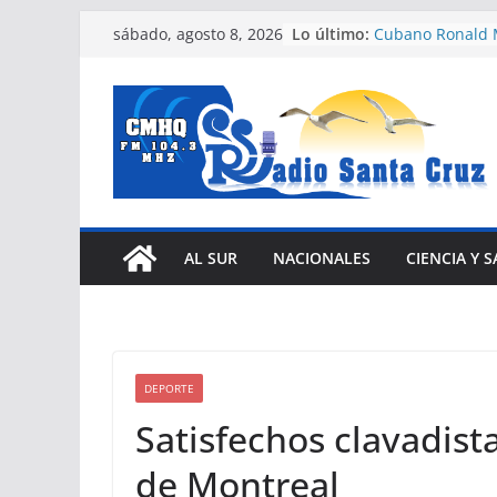
Saltar
Lo último:
Cubano Ronald M
sábado, agosto 8, 2026
al
de oro en Santo
Celebrará Uneac
contenido
jornada Arte fiel
La guerra de Tru
crea un problem
país
Expertos del Co
Humanos conden
Estados Unidos 
Nuevas facilida
AL SUR
NACIONALES
CIENCIA Y 
vehículos e impu
eléctrica en Cub
DEPORTE
Satisfechos clavadist
de Montreal