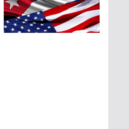
A
G
R
E
SI
O
N
E
S
E
C
O
N
Ó
M
IC
A
S
A
G
R
E