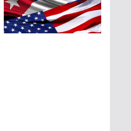
A
G
R
E
SI
O
N
E
S
E
C
O
N
Ó
M
IC
A
S
A
G
R
E