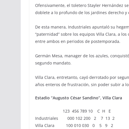
Ofensivamente, el toletero Stayler Hernández se
doblete a lo profundo de los jardines derecho y 
De esta manera, Industriales apuntaló su hegemo
“paternidad” sobre los equipos Villa Clara, a lo
entre ambos en periodos de postemporada.
Germán Mesa, manager de los azules, conquistó e
segundo mandato.
Villa Clara, entretanto, cayó derrotado por segu
años enteros de frustración, sin poder subir a lo
Estadio “Augusto César Sandino”, Villa Clara
123 456 789 10 C H E
Industriales 000 102 200 2 7 13 2
Villa Clara 100 010 030 0 5 9 2