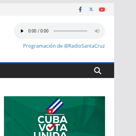
Programación de @RadioSantaCruz