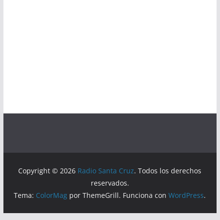
Copyright © 2026
Radio Santa Cruz
. Todos los derechos
reservados.
Tema:
ColorMag
por ThemeGrill. Funciona con
WordPress
.