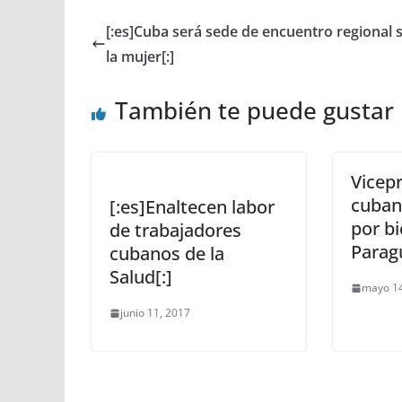
[:es]Cuba será sede de encuentro regional 
la mujer[:]
También te puede gustar
Vicep
cuban
[:es]Enaltecen labor
por b
de trabajadores
Parag
cubanos de la
Salud[:]
mayo 14
junio 11, 2017