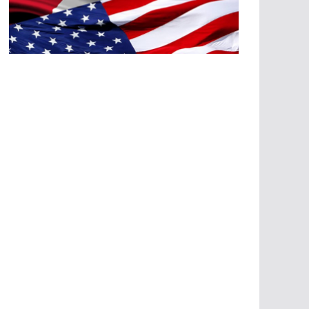
A
G
R
E
SI
O
N
E
S
E
C
O
N
Ó
M
IC
A
S
A
G
R
E
SI
O