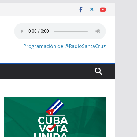
Programación de @RadioSantaCruz