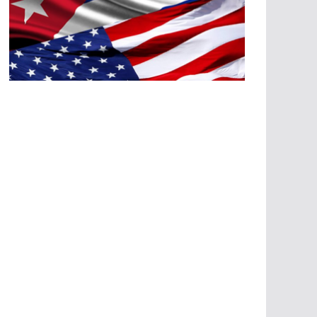
A
G
R
E
SI
O
N
E
S
E
C
O
N
Ó
M
IC
A
S
A
G
R
E