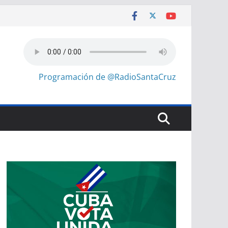
Programación de @RadioSantaCruz