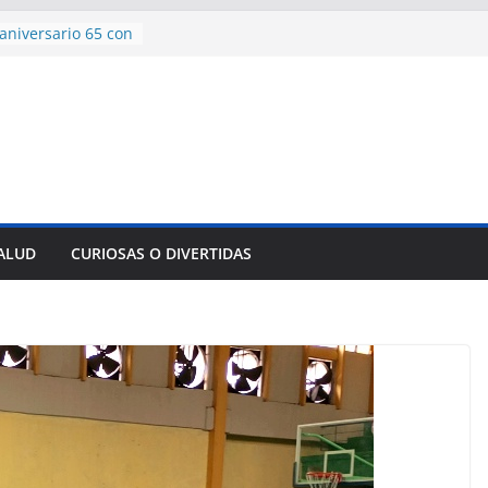
ncía con martillo
 Domingo
aniversario 65 con
mp contra Irán le
 en su propio
e rescate en
lome parcial en
es para importar
sar la movilidad
SALUD
CURIOSAS O DIVERTIDAS