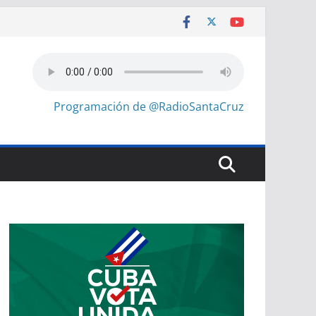
Programación de @RadioSantaCruz