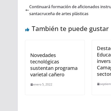
Continuará formación de aficionados instr
santacruceña de artes plásticas
También te puede gustar
Desta
Educa
Novedades
invers
tecnológicas
Camag
sustentan programa
secto
varietal cañero
septiem
enero 5, 2022