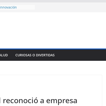
Innovación
empresa pesquera de
 Sur
esencial alimento
cidos
onsejo de Derechos
enan cerco de
s a Cuba
 divulga filtraciones
s: La CIA estaría
 su labor contra Cuba
SALUD
CURIOSAS O DIVERTIDAS
ste al Encuentro
de Partidos
Obreros en La
l reconoció a empresa