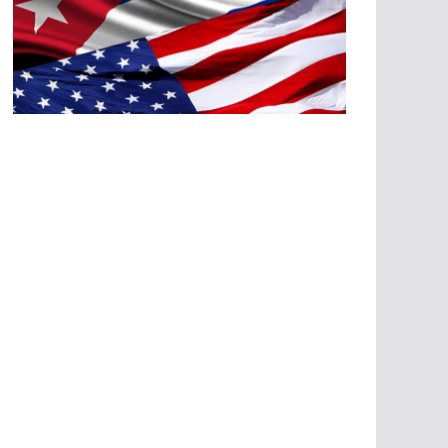
A
G
R
E
SI
O
N
E
S
E
C
O
N
Ó
M
IC
A
S
A
G
R
E