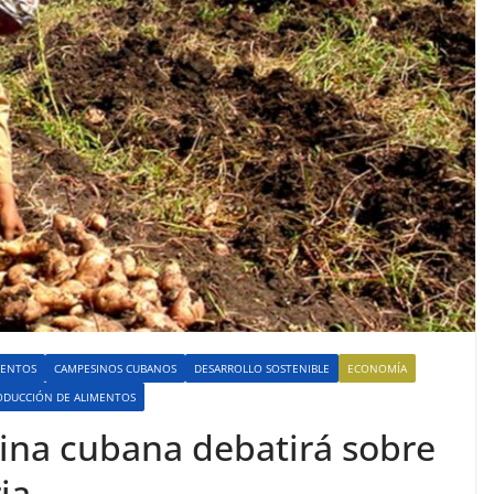
MENTOS
CAMPESINOS CUBANOS
DESARROLLO SOSTENIBLE
ECONOMÍA
ODUCCIÓN DE ALIMENTOS
ina cubana debatirá sobre
ia