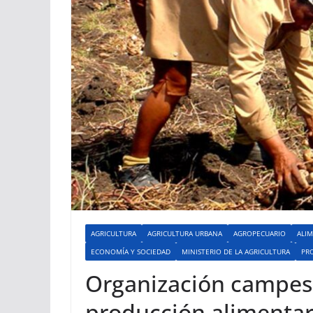
AGRICULTURA
AGRICULTURA URBANA
AGROPECUARIO
ALI
ECONOMÍA Y SOCIEDAD
MINISTERIO DE LA AGRICULTURA
PR
Organización campes
producción alimentar