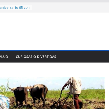
ncía con martillo
 Domingo
aniversario 65 con
mp contra Irán le
 en su propio
e rescate en
lome parcial en
es para importar
sar la movilidad
SALUD
CURIOSAS O DIVERTIDAS