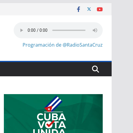
Programación de @RadioSantaCruz