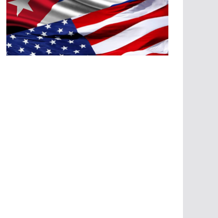
A
G
R
E
SI
O
N
E
S
E
C
O
N
Ó
M
IC
A
S
A
G
R
E