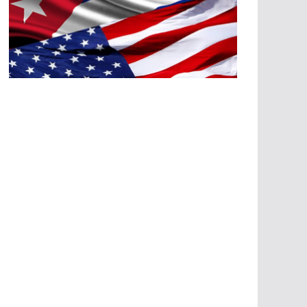
A
G
R
E
SI
O
N
E
S
E
C
O
N
Ó
M
IC
A
S
A
G
R
E