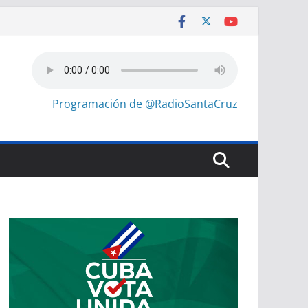
Programación de @RadioSantaCruz