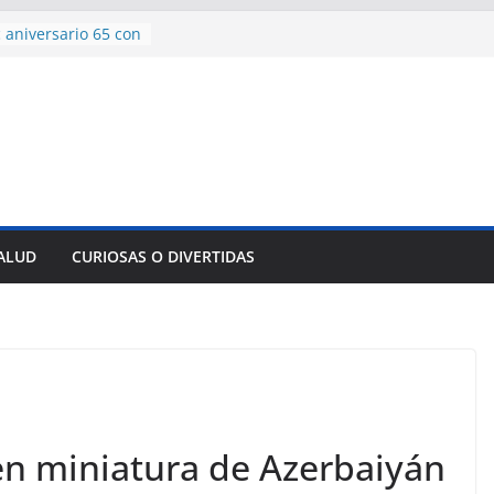
 aniversario 65 con
mp contra Irán le
a en su propio
de rescate en
plome parcial en
des para importar
lsar la movilidad
a
SALUD
CURIOSAS O DIVERTIDAS
encía con martillo
 Domingo
 en miniatura de Azerbaiyán