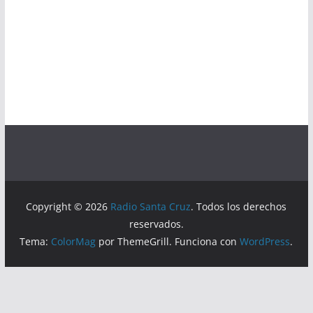
Copyright © 2026
Radio Santa Cruz
. Todos los derechos
reservados.
Tema:
ColorMag
por ThemeGrill. Funciona con
WordPress
.