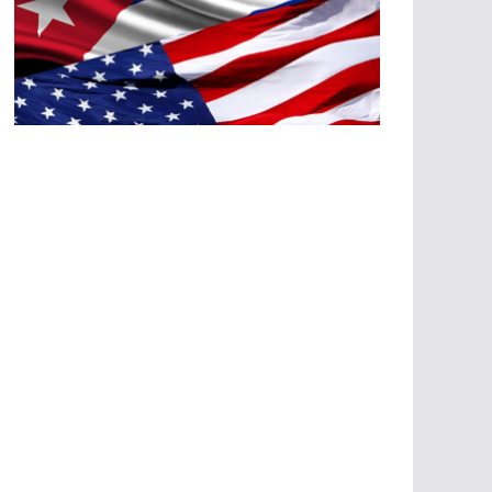
A
G
R
E
SI
O
N
E
S
E
C
O
N
Ó
M
IC
A
S
A
G
R
E