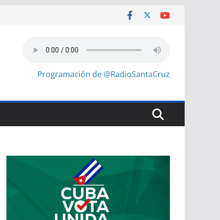
Programación de @RadioSantaCruz