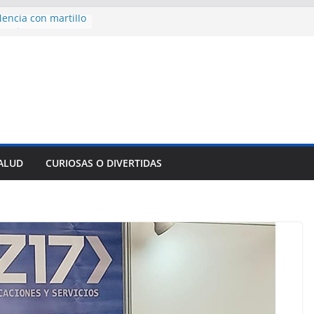
ncía con martillo
 Domingo
aniversario 65 con
mp contra Irán le
 en su propio
e rescate en
lome parcial en
es para importar
SALUD
CURIOSAS O DIVERTIDAS
sar la movilidad