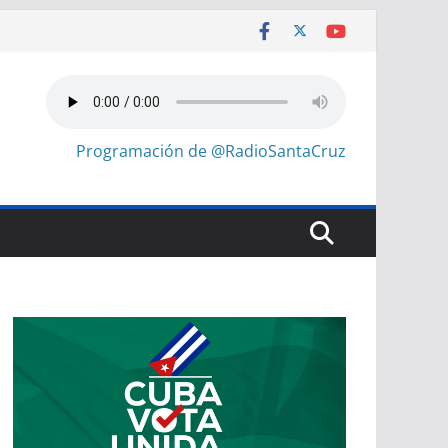
Programación de @RadioSantaCruz