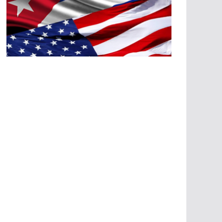
A
G
R
E
SI
O
N
E
S
E
C
O
N
Ó
M
IC
A
S
A
G
R
E