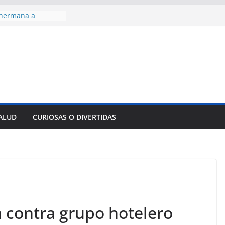
 hermana a
araíso y
normas para el
del comercio
y tradicional:
 beneficios de la
de Comercio
de Ávila
s socioeconómicas
SALUD
CURIOSAS O DIVERTIDAS
edallas de oro en
to Domingo 2026
contra grupo hotelero