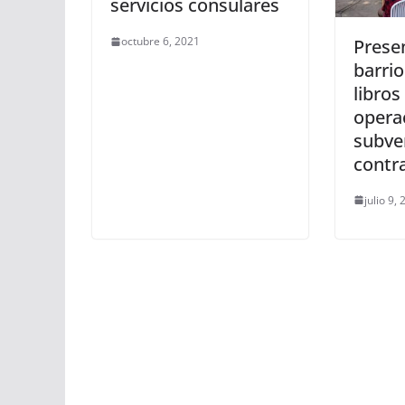
servicios consulares
octubre 6, 2021
Prese
barri
libros
opera
subve
contr
julio 9,