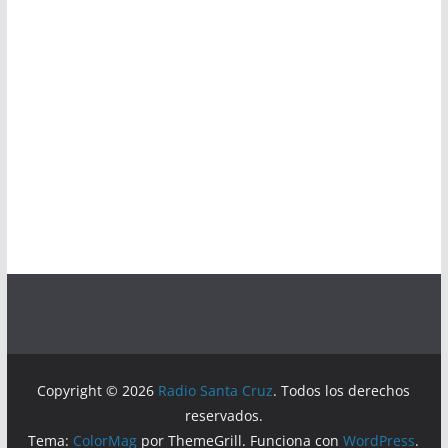
Copyright © 2026
Radio Santa Cruz
. Todos los derechos
reservados.
Tema:
ColorMag
por ThemeGrill. Funciona con
WordPress
.