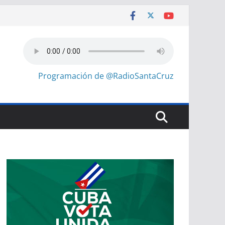
Programación de @RadioSantaCruz