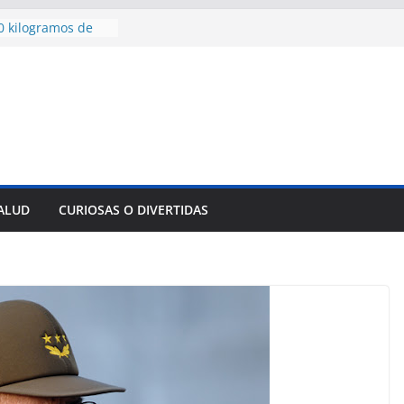
contra todos:
levar la paz a
0 kilogramos de
 en territorio
en territorio
aídos
isión
 Santa Cruz del
o de su padre
SALUD
CURIOSAS O DIVERTIDAS
normas para el
del comercio