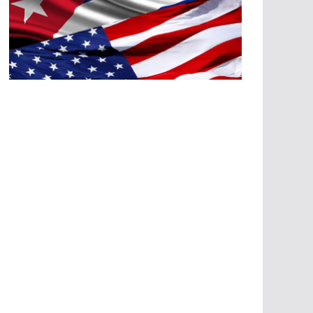
A
G
R
E
SI
O
N
E
S
E
C
O
N
Ó
M
IC
A
S
A
G
R
E