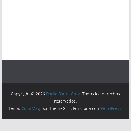
Copyright © 2026
Radio Santa Cruz
. Todos los derechos
reservados.
Tema:
ColorMag
por ThemeGrill. Funciona con
WordPress
.