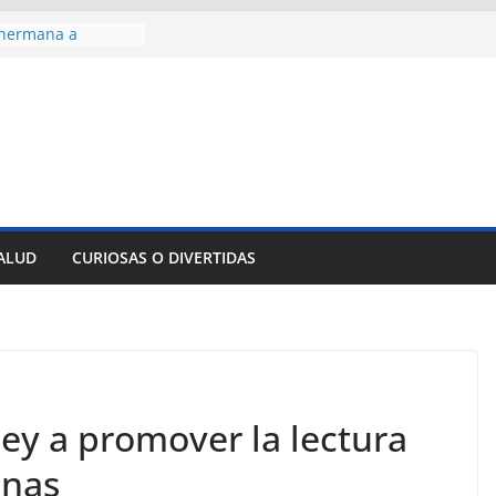
 hermana a
araíso y
normas para el
del comercio
y tradicional:
 beneficios de la
de Comercio
de Ávila
s socioeconómicas
SALUD
CURIOSAS O DIVERTIDAS
edallas de oro en
to Domingo 2026
y a promover la lectura
anas