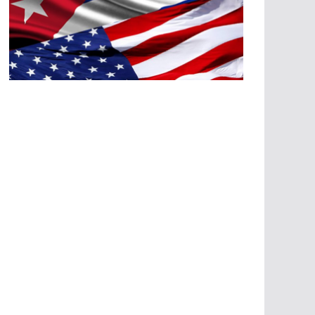
A
G
R
E
SI
O
N
E
S
E
C
O
N
Ó
M
IC
A
S
A
G
R
E