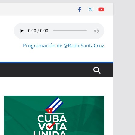
Programación de @RadioSantaCruz