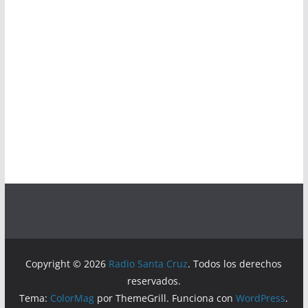
Copyright © 2026
Radio Santa Cruz
. Todos los derechos
reservados.
Tema:
ColorMag
por ThemeGrill. Funciona con
WordPress
.