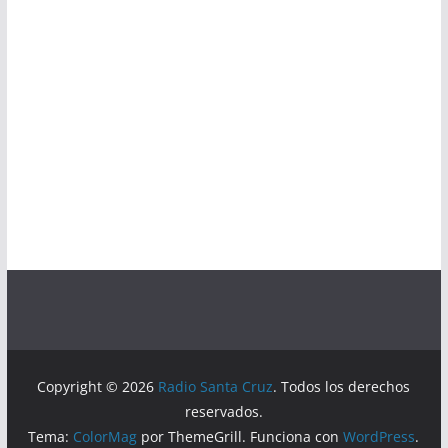
Copyright © 2026
Radio Santa Cruz
. Todos los derechos
reservados.
Tema:
ColorMag
por ThemeGrill. Funciona con
WordPress
.