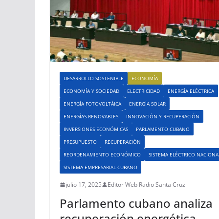
DESARROLLO SOSTENIBLE
ECONOMÍA
ECONOMÍA Y SOCIEDAD
ELECTRICIDAD
ENERGÍA ELÉCTRICA
ENERGÍA FOTOVOLTÁICA
ENERGÍA SOLAR
ENERGÍAS RENOVABLES
INNOVACIÓN Y RECUPERACIÓN
INVERSIONES ECONÓMICAS
PARLAMENTO CUBANO
PRESUPUESTO
RECUPERACIÓN
REORDENAMIENTO ECONÓMICO
SISTEMA ELÉCTRICO NACIONA
SISTEMA EMPRESARIAL CUBANO
julio 17, 2025
Editor Web Radio Santa Cruz
Parlamento cubano analiza
recuperación energética