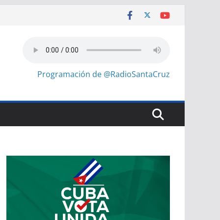
Programación de @RadioSantaCruz