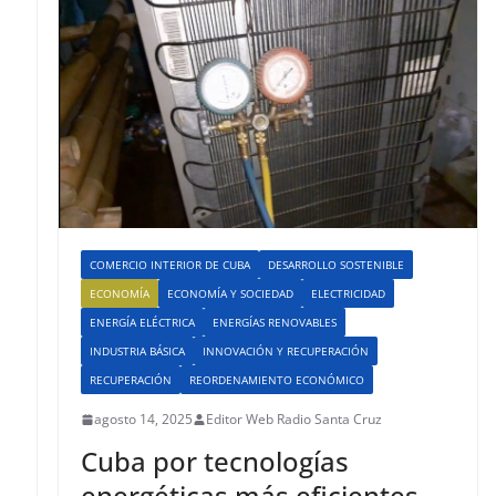
COMERCIO INTERIOR DE CUBA
DESARROLLO SOSTENIBLE
ECONOMÍA
ECONOMÍA Y SOCIEDAD
ELECTRICIDAD
ENERGÍA ELÉCTRICA
ENERGÍAS RENOVABLES
INDUSTRIA BÁSICA
INNOVACIÓN Y RECUPERACIÓN
RECUPERACIÓN
REORDENAMIENTO ECONÓMICO
agosto 14, 2025
Editor Web Radio Santa Cruz
Cuba por tecnologías
energéticas más eficientes