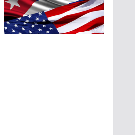
A
G
R
E
SI
O
N
E
S
E
C
O
N
Ó
M
IC
A
S
A
G
R
E