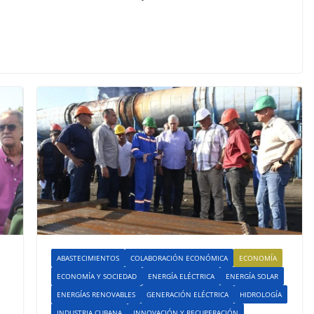
ABASTECIMIENTOS
COLABORACIÓN ECONÓMICA
ECONOMÍA
ECONOMÍA Y SOCIEDAD
ENERGÍA ELÉCTRICA
ENERGÍA SOLAR
ENERGÍAS RENOVABLES
GENERACIÓN ELÉCTRICA
HIDROLOGÍA
INDUSTRIA CUBANA
INNOVACIÓN Y RECUPERACIÓN