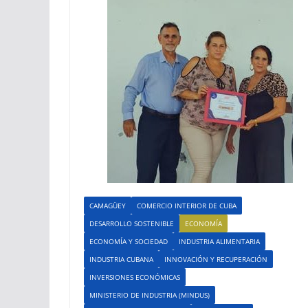
CAMAGÜEY
COMERCIO INTERIOR DE CUBA
DESARROLLO SOSTENIBLE
ECONOMÍA
ECONOMÍA Y SOCIEDAD
INDUSTRIA ALIMENTARIA
INDUSTRIA CUBANA
INNOVACIÓN Y RECUPERACIÓN
INVERSIONES ECONÓMICAS
MINISTERIO DE INDUSTRIA (MINDUS)