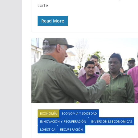
corte
Read More
ECONOMÍA
ECONOMÍA Y SOCIEDAD
INNOVACIÓN Y RECUPERACIÓN
INVERSIONES ECONÓMICAS
LOGÍSTICA
RECUPERACIÓN