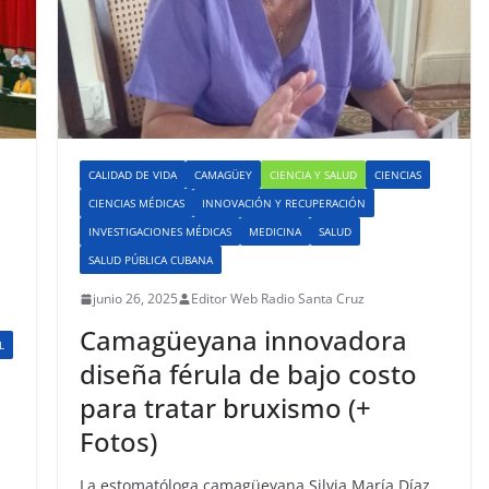
CALIDAD DE VIDA
CAMAGÜEY
CIENCIA Y SALUD
CIENCIAS
CIENCIAS MÉDICAS
INNOVACIÓN Y RECUPERACIÓN
INVESTIGACIONES MÉDICAS
MEDICINA
SALUD
SALUD PÚBLICA CUBANA
junio 26, 2025
Editor Web Radio Santa Cruz
Camagüeyana innovadora
L
diseña férula de bajo costo
para tratar bruxismo (+
Fotos)
La estomatóloga camagüeyana Silvia María Díaz